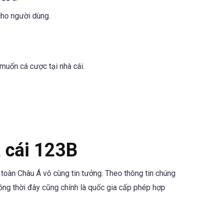
cho người dùng.
muốn cá cược tại nhà cái.
 cái 123B
 toàn Châu Á vô cùng tin tưởng. Theo thông tin chúng
Đồng thời đây cũng chính là quốc gia cấp phép hợp