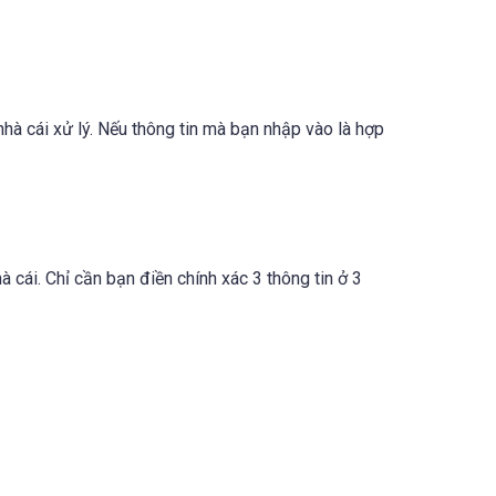
à cái xử lý. Nếu thông tin mà bạn nhập vào là hợp
 cái. Chỉ cần bạn điền chính xác 3 thông tin ở 3