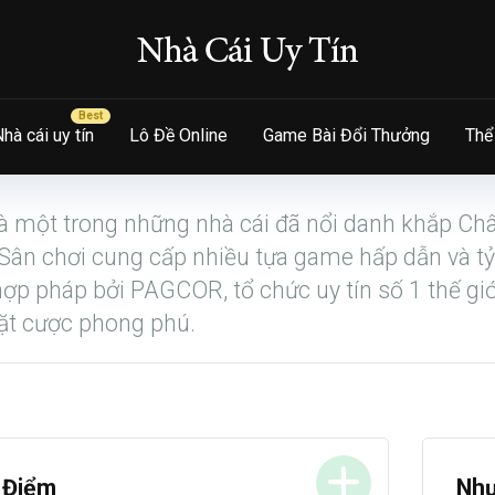
hà cái uy tín
Lô Đề Online
Game Bài Đổi Thưởng
Thể
à một trong những nhà cái đã nổi danh khắp Ch
Sân chơi cung cấp nhiều tựa game hấp dẫn và tỷ 
ợp pháp bởi PAGCOR, tổ chức uy tín số 1 thế giới
ặt cược phong phú.
 Điểm
Như