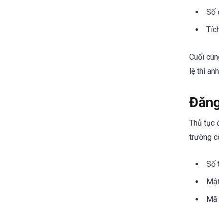
Số 
Tíc
Cuối cùn
lệ thì a
Đăng
Thủ tục 
trường c
Số 
Mật
Mã 