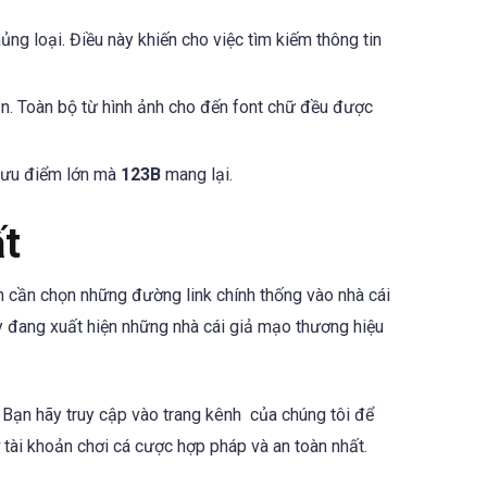
g loại. Điều này khiến cho việc tìm kiếm thông tin
n. Toàn bộ từ hình ảnh cho đến font chữ đều được
1 ưu điểm lớn mà
123B
mang lại.
ất
n cần chọn những đường link chính thống vào nhà cái
ay đang xuất hiện những nhà cái giả mạo thương hiệu
. Bạn hãy truy cập vào trang kênh của chúng tôi để
ở tài khoản chơi cá cược hợp pháp và an toàn nhất.