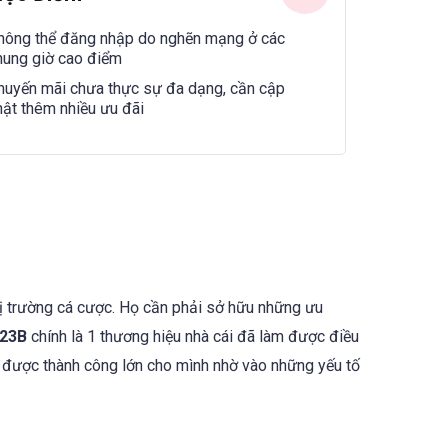
hông thể đăng nhập do nghẽn mạng ở các
hung giờ cao điểm
huyến mãi chưa thực sự đa dạng, cần cập
hật thêm nhiều ưu đãi
hị trường cá cược. Họ cần phải sở hữu những ưu
23B
chính là 1 thương hiệu nhà cái đã làm được điều
ạt được thành công lớn cho mình nhờ vào những yếu tố