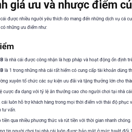
h giá ưu và nhược điểm củ
à cái được nhiều người yêu thích do mang đến những dịch vụ cá cư
có những ưu điểm như:
điểm
3B
là nhà cái được công nhận là hợp pháp và hoạt động ổn định trê
3B
là 1 trong những nhà cái rất hiếm có cung cấp tài khoản dùng t
ờng xuyên tổ chức các sự kiện ưu đãi và tặng thưởng lớn cho thà
lệ cược đa dạng với tỷ lệ ăn thưởng cao cho người chơi tại nhà cái
 cái luôn hỗ trợ khách hàng trong mọi thời điểm với thái độ phục v
n tư vấn.
 tiền qua nhiều phương thức và rút tiền với thời gian nhanh chóng.
ng tin người chơi tại nhà cái luôn được bảo mật ở mức tuyệt đối