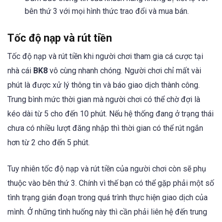
bên thứ 3 với mọi hình thức trao đổi và mua bán.
Tốc độ nạp và rút tiền
Tốc độ nạp và rút tiền khi người chơi tham gia cá cược tại
nhà cái
BK8
vô cùng nhanh chóng. Người chơi chỉ mất vài
phút là được xử lý thông tin và báo giao dịch thành công.
Trung bình mức thời gian mà người chơi có thể chờ đợi là
kéo dài từ 5 cho đến 10 phút. Nếu hệ thống đang ở trạng thái
chưa có nhiều lượt đăng nhập thì thời gian có thể rút ngắn
hơn từ 2 cho đến 5 phút.
Tuy nhiên tốc độ nạp và rút tiền của người chơi còn sẽ phụ
thuộc vào bên thứ 3. Chính vì thế bạn có thể gặp phải một số
tình trạng gián đoạn trong quá trình thực hiện giao dịch của
mình. Ở những tình huống này thì cần phải liên hệ đến trung