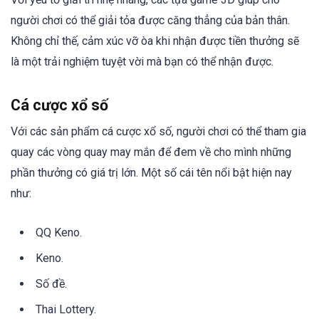
người chơi có thể giải tỏa được căng thẳng của bản thân.
Không chỉ thế, cảm xúc vỡ òa khi nhận được tiền thưởng sẽ
là một trải nghiệm tuyệt vời mà bạn có thể nhận được.
Cá cược xổ số
Với các sản phẩm cá cược xổ số, người chơi có thể tham gia
quay các vòng quay may mắn để đem về cho mình những
phần thưởng có giá trị lớn. Một số cái tên nổi bật hiện nay
như:
QQ Keno.
Keno.
Số đề.
Thai Lottery.