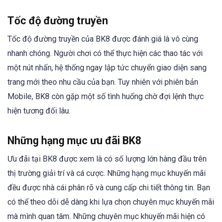
Tốc độ đường truyền
Tốc độ đường truyền của BK8 được đánh giá là vô cùng
nhanh chóng. Người chơi có thể thực hiện các thao tác với
một nút nhấn, hệ thống ngay lập tức chuyển giao diện sang
trang mới theo nhu cầu của bạn. Tuy nhiên với phiên bản
Mobile, BK8 còn gặp một số tình huống chờ đợi lệnh thực
hiện tương đối lâu.
Những hạng mục ưu đãi BK8
Ưu đãi tại BK8 được xem là có số lượng lớn hàng đầu trên
thị trường giải trí và cá cược. Những hạng mục khuyến mãi
đều được nhà cái phân rõ và cung cấp chi tiết thông tin. Bạn
có thể theo dõi dễ dàng khi lựa chọn chuyên mục khuyến mãi
mà mình quan tâm. Những chuyên mục khuyến mãi hiện có