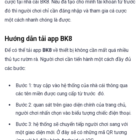
cược tại nhà cái BK8. Nếu đã tạo cho mình tài khoản từ trước
đó thì người chơi chỉ cần đăng nhập và tham gia cá cược
một cách nhanh chóng là được.
Hướng dẫn tải app BK8
Để có thể tải app
BK8
về thiết bị không cần mất quá nhiều
thủ tục rườm rà. Người chơi cần tiến hành một cách đầy đủ
các bước:
Bước 1: truy cập vào hệ thống của nhà cái thông qua
các tên miền được cung cấp từ trước đó.
Bước 2: quan sát trên giao diện chính của trang chủ,
người chơi nhấn chọn vào biểu tượng chiếc điện thoại.
Bước 3: hệ thống sẽ chuyển tiếp người chơi sang với
một giao diện mới. Ở đây sẽ có những mã QR tương