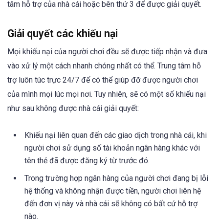
tâm hỗ trợ của nhà cái hoặc bên thứ 3 để được giải quyết.
Giải quyết các khiếu nại
Mọi khiếu nại của người chơi đều sẽ được tiếp nhận và đưa
vào xử lý một cách nhanh chóng nhất có thể. Trung tâm hỗ
trợ luôn túc trực 24/7 để có thể giúp đỡ được người chơi
của mình mọi lúc mọi nơi. Tuy nhiên, sẽ có một số khiếu nại
như sau không được nhà cái giải quyết:
Khiếu nại liên quan đến các giao dịch trong nhà cái, khi
người chơi sử dụng số tài khoản ngân hàng khác với
tên thẻ đã được đăng ký từ trước đó.
Trong trường hợp ngân hàng của người chơi đang bị lỗi
hệ thống và không nhận được tiền, người chơi liên hệ
đến đơn vị này và nhà cái sẽ không có bất cứ hỗ trợ
nào.