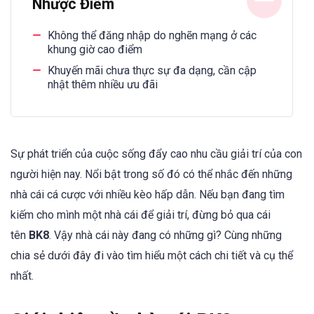
Nhược Điểm
Không thể đăng nhập do nghẽn mạng ở các
khung giờ cao điểm
Khuyến mãi chưa thực sự đa dạng, cần cập
nhật thêm nhiều ưu đãi
Sự phát triển của cuộc sống đẩy cao nhu cầu giải trí của con
người hiện nay. Nổi bật trong số đó có thể nhắc đến những
nhà cái cá cược với nhiều kèo hấp dẫn. Nếu bạn đang tìm
kiếm cho mình một nhà cái để giải trí, đừng bỏ qua cái
tên
BK8
. Vậy nhà cái này đang có những gì? Cùng những
chia sẻ dưới đây đi vào tìm hiểu một cách chi tiết và cụ thể
nhất.