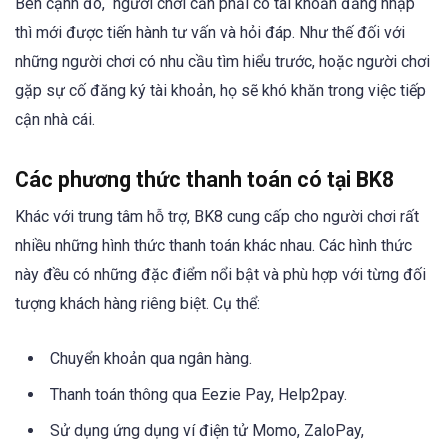
Bên cạnh đó, người chơi cần phải có tài khoản đăng nhập
thì mới được tiến hành tư vấn và hỏi đáp. Như thế đối với
những người chơi có nhu cầu tìm hiểu trước, hoặc người chơi
gặp sự cố đăng ký tài khoản, họ sẽ khó khăn trong việc tiếp
cận nhà cái.
Các phương thức thanh toán có tại BK8
Khác với trung tâm hỗ trợ, BK8 cung cấp cho người chơi rất
nhiều những hình thức thanh toán khác nhau. Các hình thức
này đều có những đặc điểm nổi bật và phù hợp với từng đối
tượng khách hàng riêng biệt. Cụ thể:
Chuyển khoản qua ngân hàng.
Thanh toán thông qua Eezie Pay, Help2pay.
Sử dụng ứng dụng ví điện tử Momo, ZaloPay,