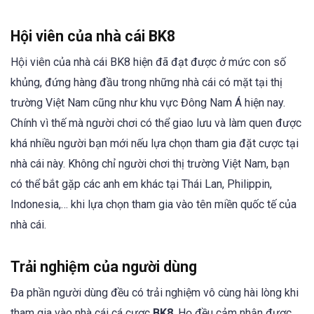
Hội viên của nhà cái BK8
Hội viên của nhà cái BK8 hiện đã đạt được ở mức con số
khủng, đứng hàng đầu trong những nhà cái có mặt tại thị
trường Việt Nam cũng như khu vực Đông Nam Á hiện nay.
Chính vì thế mà người chơi có thể giao lưu và làm quen được
khá nhiều người bạn mới nếu lựa chọn tham gia đặt cược tại
nhà cái này. Không chỉ người chơi thị trường Việt Nam, bạn
có thể bắt gặp các anh em khác tại Thái Lan, Philippin,
Indonesia,… khi lựa chọn tham gia vào tên miền quốc tế của
nhà cái.
Trải nghiệm của người dùng
Đa phần người dùng đều có trải nghiệm vô cùng hài lòng khi
tham gia vào nhà cái cá cược
BK8
. Họ đều cảm nhận được