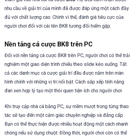
nhu cầu về giải trí của mình đã được đáp ứng một cách đầy
đủ với chất lượng cao. Chính vì thế, đánh giá tiêu cực của
người chơi đối với cái tên BK8 tương đối hiếm gặp.
Nền tảng cá cược BK8 trên PC
Đối với nền tảng cá cược BK8 trên PC, người chơi có thể trải
nghiệm một giao diện trình chiếu theo slide kéo xuống. Tất
cả các danh mục cá cược giải trí đều được nằm trên màn
hình chính với những vị trí nổi bật. Cách sắp xếp tính năng
đan xen hợp lý tạo một thói quen tiện ích cho người chơi.
Khi truy cập nhà cá bằng PC, sự mềm mượt trong từng thao
tác sẽ tạo đến một cảm giác chuyên nghiệp và đẳng cấp.
Bạn có thể thực hiện được nhiều hoạt động một cách nhanh
chóng nếu sử dụng chuột. Đồng thời, người chơi còn có thể