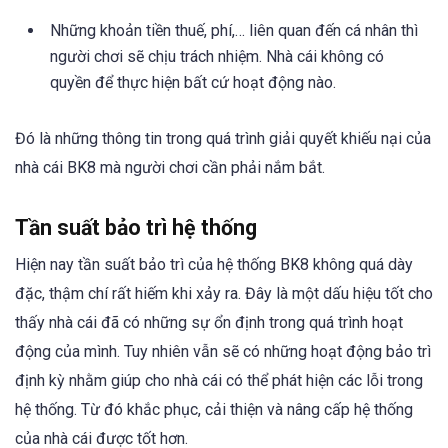
Những khoản tiền thuế, phí,… liên quan đến cá nhân thì
người chơi sẽ chịu trách nhiệm. Nhà cái không có
quyền để thực hiện bất cứ hoạt động nào.
Đó là những thông tin trong quá trình giải quyết khiếu nại của
nhà cái BK8 mà người chơi cần phải nắm bắt.
Tần suất bảo trì hệ thống
Hiện nay tần suất bảo trì của hệ thống BK8 không quá dày
đặc, thậm chí rất hiếm khi xảy ra. Đây là một dấu hiệu tốt cho
thấy nhà cái đã có những sự ổn định trong quá trình hoạt
động của mình. Tuy nhiên vẫn sẽ có những hoạt động bảo trì
định kỳ nhằm giúp cho nhà cái có thể phát hiện các lỗi trong
hệ thống. Từ đó khắc phục, cải thiện và nâng cấp hệ thống
của nhà cái được tốt hơn.