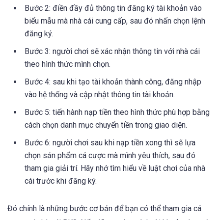
Bước 2: điền đầy đủ thông tin đăng ký tài khoản vào
biểu mẫu mà nhà cái cung cấp, sau đó nhấn chọn lệnh
đăng ký.
Bước 3: người chơi sẽ xác nhận thông tin với nhà cái
theo hình thức mình chọn.
Bước 4: sau khi tạo tài khoản thành công, đăng nhập
vào hệ thống và cập nhật thông tin tài khoản.
Bước 5: tiến hành nạp tiền theo hình thức phù hợp bằng
cách chọn danh mục chuyển tiền trong giao diện.
Bước 6: người chơi sau khi nạp tiền xong thì sẽ lựa
chọn sản phẩm cá cược mà mình yêu thích, sau đó
tham gia giải trí. Hãy nhớ tìm hiểu về luật chơi của nhà
cái trước khi đăng ký.
Đó chính là những bước cơ bản để bạn có thể tham gia cá